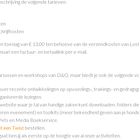
chrijving de volgende tarieven:
ten
hrijfkosten
een toeslag van € 13,00 ten behoeve van de verzendkosten van Los
nuari een factuur- en betaallink per e-mail.
t cursussen en workshops van O&O, maar biedt je ook de volgende v
 over recente ontwikkelingen op opvoedings-, trainings- en gedragsg
rganiseerde lezingen.
e website waar je tal van handige zaken kunt downloaden: folders die 
iseren evenement) en toolkits (meer bekendheid geven aan je honde
 Pets en Media Boekservice.
t een Twist
bestellen.
at ben jij als eerste op de hoogte van al onze activiteiten.