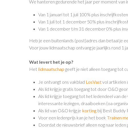
We hanteren gedurende het jaar per moment van ins
Van 1 januari tot 1 juli 100% plus inschrijfkosten
Van 1 juli tot 1 december 50% plus inschrijfkos
Van 1 december t/m 31 december 0% plus insc
Heb je een buitenlands (post)adres dan betaal je 
Voor jouw lidmaatschap ontvang je jaarlijks rond 1 ja
Wat levert het je op?
Het
lidmaatschap
geeft je niet alleen toegang to
Je ontvangt ons vakblad
LosVast
vol artikelen
Als lid krijg je gratis toegang tot door O&O geo
Als lid krijg je toegang tot het ledendeel van d
interessante lezingen, draaiboeken (oa organ
Als lid van O&O krijg je
korting
bij Best Buddy
Voor een ledenprijs kan je het boek
Trainen me
Doordat de nieuwsbrief alleen nog naar leden ga