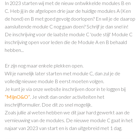
In 2023 starten wij met de nieuw ontwikkelde modules B en
C. Heb jij in de afgelopen drie jaar de huidige modules A (Ken
de hond) en B met goed gevolg doorlopen? En wil je de daarop
aansluitende module C nog gaan doen? Schrijf je dan snel in!
De inschrijving voor de laatste module C 'oude stijl' Module C
inschrijving open voor leden die de Module A en B behaald
hebben...
Er zijn nog maar enkele plekken open.
Wil je namelijk later starten met module C, dan zul je de
volledig nieuwe module B eerst moeten volgen.
Je kunt je via onze website inschrijven door in te loggen bij
“MijnO&O”
. Je vindt dan onder activiteiten het
inschrijfformulier. Doe dit zo snel mogelijk.
Zoals jullie al weten hebben we dit jaar hard gewerkt aan de
vernieuwing van de modules. De nieuwe module C gaat in het
najaar van 2023 van start en is dan uitgebreid met 1 dag.